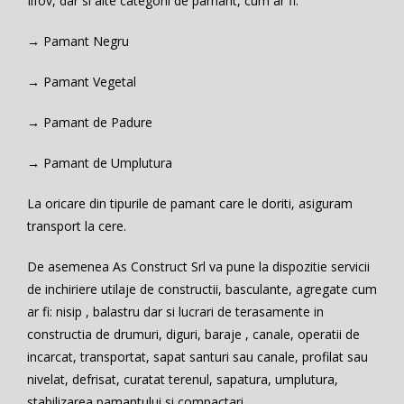
Ilfov, dar si alte categorii de pamant, cum ar fi:
→
Pamant Negru
→
Pamant Vegetal
→
Pamant de Padure
→
Pamant de Umplutura
La oricare din tipurile de pamant care le doriti, asiguram
transport la cere.
De asemenea As Construct Srl va pune la dispozitie servicii
de inchiriere utilaje de constructii, basculante, agregate cum
ar fi: nisip , balastru dar si lucrari de terasamente in
constructia de drumuri, diguri, baraje , canale, operatii de
incarcat, transportat, sapat santuri sau canale, profilat sau
nivelat, defrisat, curatat terenul, sapatura, umplutura,
stabilizarea pamantului si compactari.