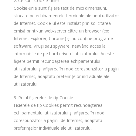
2. Ce sunt Cookie-urile?
Cookie-urile sunt fișiere text de mici dimensiuni,
stocate pe echipamentele terminale ale unui utilizator
de Internet. Cookie-ul este instalat prin solicitarea
emisă printr-un web-server către un browser (ex:
Internet Explorer, Chrome) și nu conține programe
software, viruși sau spyware, neavând acces la
informațiile de pe hard drive-ul utilizatorului. Aceste
fişiere permit recunoaşterea echipamentului
utilizatorului şi afişarea în mod corespunzător a paginii
de Internet, adaptată preferinţelor individuale ale
utilizatorului
3. Rolul fișierelor de tip Cookie
Fișierele de tip Cookies permit recunoaşterea
echipamentului utilizatorului şi afişarea în mod
corespunzător a paginii de Internet, adaptată
preferinţelor individuale ale utilizatorului.