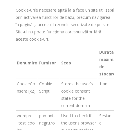
Cookie-urile necesare ajută la a face un site utilizabil
prin activarea funcţiilor de bază, precum navigarea
în pagină şi accesul la zonele securizate de pe site.
Site-ul nu poate funcţiona corespunzător fără
aceste cookie-uri.
Durata
maximă
Denumire
Furnizor
Scop
de
stocare
CookieCo
Cookie
Stores the user's
1 an
nsent [x2]
Script
cookie consent
state for the
current domain
wordpress
pamant-
Used to check if
Sesiun
_test_coo
negru.ro
the user's browser
e