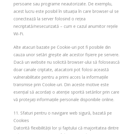
persoane sau programe neautorizate. De exemplu,
acest lucru este posibil în situația în care browser-ul se
conectează la server folosind o rețea
necriptată/nesecurizată – cum e cazul anumitor rețele
Wi-Fi.
Alte atacuri bazate pe Cookie-uri pot fi posibile din
cauza unor setări greșite ale acestor fișiere pe servere.
Dacă un website nu solicită browser-ului să folosească
doar canale criptate, atacatorii pot folosi această
vulnerabilitate pentru a primi acces la informațiile
transmise prin Cookie-uri. Din aceste motive este
esențial să acordați o atenție sporită setărilor prin care
vă protejați informațiile personale disponibile online.
11. Sfaturi pentru o navigare web sigură, bazată pe
Cookies
Datorită flexibilității lor și faptului că majoritatea dintre